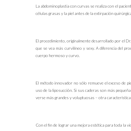
La abdominoplastia con curvas se realiza con el pacient
células grasas y la piel antes de la extirpación quirúrgica
El procedimiento, originalmente desarrollado por el D
que se vea más curvilíneo y sexy. A diferencia del p
cuerpo hermoso y curvo.
El método innovador no sólo remueve el exceso de piel
uso de la liposucción. Si sus caderas son más pequeña
verse más grandes y voluptuosas – otra característica 
Con el fin de lograr una mejora estética para toda la vi