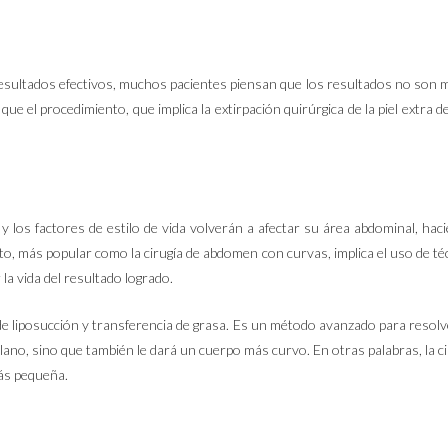
esultados efectivos, muchos pacientes piensan que los resultados no son 
ue el procedimiento, que implica la extirpación quirúrgica de la piel extra
 y los factores de estilo de vida volverán a afectar su área abdominal, hac
to, más popular como la cirugía de abdomen con curvas, implica el uso de té
la vida del resultado logrado.
e liposucción y transferencia de grasa. Es un método avanzado para resolve
ano, sino que también le dará un cuerpo más curvo. En otras palabras, la ci
ás pequeña.