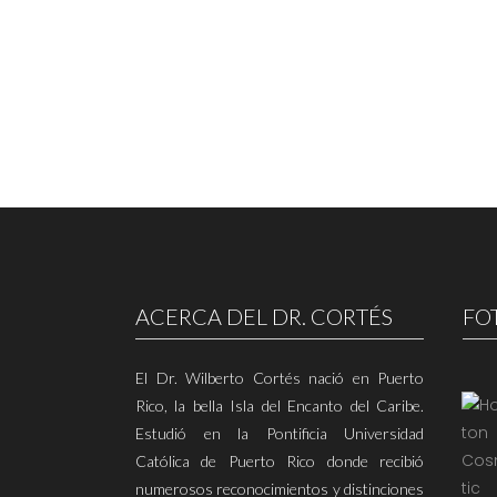
ACERCA DEL DR. CORTÉS
FO
El Dr. Wilberto Cortés nació en Puerto
Rico, la bella Isla del Encanto del Caribe.
Estudió en la Pontificia Universidad
Católica de Puerto Rico donde recibió
numerosos reconocimientos y distinciones