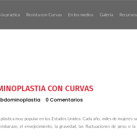
la practica
Revista con Curvas
En los medios
Galería
Recursos 
MINOPLASTIA CON CURVAS
Abdominoplastia
0 Comentarios
 plástica muy popular en los Estados Unidos. Cada año, miles de mujeres 
mbarazo, el envejecimiento, la gravedad, las fluctuaciones de peso o la 