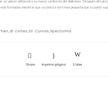
nar un apoyo adicional a su nuevo contorno del abdomen. Después del proc
 más formadas mientras que su cintura será más pequeña que su parte supe
omen
,
dr cortes
,
Dr. Curvas
,
lipectomia
Share
Imprimir página
0
Likes