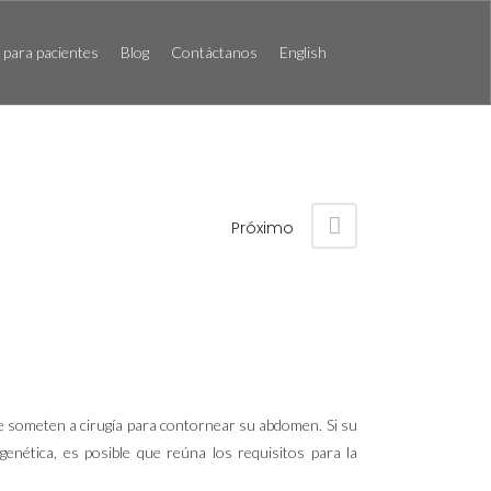
para pacientes
Blog
Contáctanos
English
Próximo
se someten a cirugía para contornear su abdomen. Si su
genética, es posible que reúna los requisitos para la