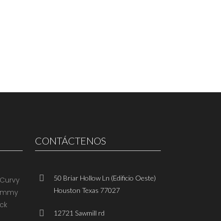
CONTÁCTENOS
50 Briar Hollow Ln (Edificio Oeste)
Houston Texas 77027
12721 Sawmill rd