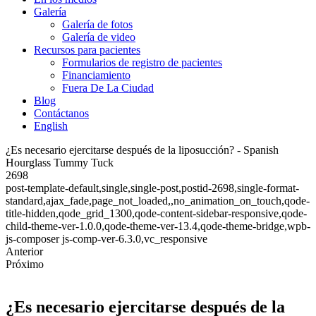
Galería
Galería de fotos
Galería de video
Recursos para pacientes
Formularios de registro de pacientes
Financiamiento
Fuera De La Ciudad
Blog
Contáctanos
English
¿Es necesario ejercitarse después de la liposucción? - Spanish
Hourglass Tummy Tuck
2698
post-template-default,single,single-post,postid-2698,single-format-
standard,ajax_fade,page_not_loaded,,no_animation_on_touch,qode-
title-hidden,qode_grid_1300,qode-content-sidebar-responsive,qode-
child-theme-ver-1.0.0,qode-theme-ver-13.4,qode-theme-bridge,wpb-
js-composer js-comp-ver-6.3.0,vc_responsive
Anterior
Próximo
¿Es necesario ejercitarse después de la