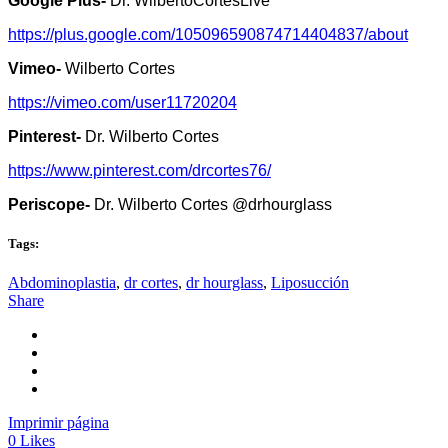
Google Plus-
Dr. WilbertoCortesLive
https://plus.google.com/105096590874714404837/about
Vimeo-
Wilberto Cortes
https://vimeo.com/user11720204
Pinterest-
Dr. Wilberto Cortes
https://www.pinterest.com/drcortes76/
Periscope-
Dr. Wilberto Cortes @drhourglass
Tags:
Abdominoplastia
,
dr cortes
,
dr hourglass
,
Liposucción
Share
Imprimir página
0
Likes