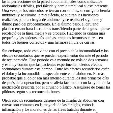
las imperfecciones de la pared abdominal, tales como músculos
abdominales débiles, piel flácida y hernia umbilical si está presente.
Una vez que los músculos se tensan con suturas, se corrige la hernia
umbilical y se elimina la piel flácida, se suturan las incisiones
realizadas para la cirugía de abdomen y se realiza el siguiente y
último paso del procedimiento. En el último paso, el cirujano
plástico ensanchará las caderas transfiriendo parte de la grasa que se
recolectó de la línea media y se procesó. Haciendo la cintura más
pequeña y las caderas más anchas, creamos hermosas curvas en
todos los lugares correctos y una hermosa figura de curvas.
Sin embargo, todo esto viene con el precio de la incomodidad y los
efectos secundarios que se pueden experimentar durante el período
de recuperación. Este período es a menudo no más de dos semanas
y es muy común que las pacientes experimenten ciertos efectos
secundarios durante este tiempo. Entre los efectos secundarios están
el dolor y la incomodidad, especialmente en el abdomen. Es más
probable que el dolor sea más intenso durante los dos primeros días
después de la operación, pero se alivia fácilmente con la ayuda de la
medicación prescrita por el cirujano plástico. Asegúrese de tomar las
píldoras según sus recomendaciones.
Otros efectos secundarios después de la cirugía de abdomen con
curvas son comunes en la mayoría de las cirugías, como la
inflamación y los moretones de las áreas tratadas durante el