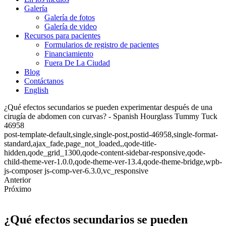
Galería
Galería de fotos
Galería de video
Recursos para pacientes
Formularios de registro de pacientes
Financiamiento
Fuera De La Ciudad
Blog
Contáctanos
English
¿Qué efectos secundarios se pueden experimentar después de una
cirugía de abdomen con curvas? - Spanish Hourglass Tummy Tuck
46958
post-template-default,single,single-post,postid-46958,single-format-
standard,ajax_fade,page_not_loaded,,qode-title-
hidden,qode_grid_1300,qode-content-sidebar-responsive,qode-
child-theme-ver-1.0.0,qode-theme-ver-13.4,qode-theme-bridge,wpb-
js-composer js-comp-ver-6.3.0,vc_responsive
Anterior
Próximo
¿Qué efectos secundarios se pueden