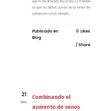
que es tan deseada hoy en día. La realidad
es que las bellas curvas de la forma del
cuerpo con curvas siempre...
Publicado en
0
Likes
Blog
Share
21
Combinando el
Mar
aumento de senos