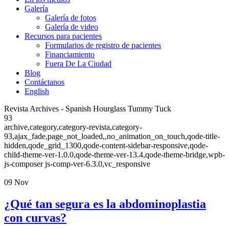
Galería
Galería de fotos
Galería de video
Recursos para pacientes
Formularios de registro de pacientes
Financiamiento
Fuera De La Ciudad
Blog
Contáctanos
English
Revista Archives - Spanish Hourglass Tummy Tuck
93
archive,category,category-revista,category-
93,ajax_fade,page_not_loaded,,no_animation_on_touch,qode-title-
hidden,qode_grid_1300,qode-content-sidebar-responsive,qode-
child-theme-ver-1.0.0,qode-theme-ver-13.4,qode-theme-bridge,wpb-
js-composer js-comp-ver-6.3.0,vc_responsive
09
Nov
¿Qué tan segura es la abdominoplastia
con curvas?