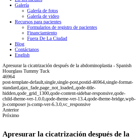
Galería
Galería de fotos
Galería de video
Recursos para pacientes
Formularios de registro de pacientes
Financiamiento
Fuera De La Ciudad
Blog
Contáctanos
English
Apresurar la cicatrización después de la abdominoplastia - Spanish
Hourglass Tummy Tuck
46964
post-template-default,single,single-post,postid-46964,single-format-
standard,ajax_fade,page_not_loaded,,qode-title-
hidden,qode_grid_1300,qode-content-sidebar-responsive,qode-
child-theme-ver-1.0.0,qode-theme-ver-13.4,qode-theme-bridge,wpb-
js-composer js-comp-ver-6.3.0,vc_responsive
Anterior
Próximo
Apresurar la cicatrización después de la