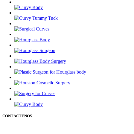
CONTÁCTENOS
50 Briar Hollow Ln (Edificio Oeste) Houston Texas 77027