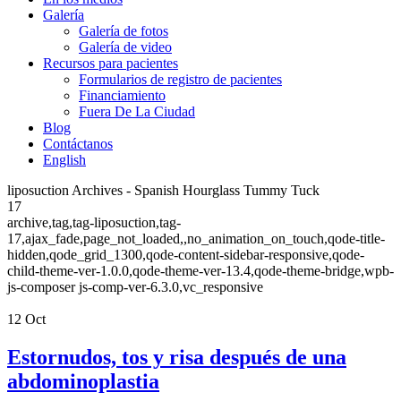
Galería
Galería de fotos
Galería de video
Recursos para pacientes
Formularios de registro de pacientes
Financiamiento
Fuera De La Ciudad
Blog
Contáctanos
English
liposuction Archives - Spanish Hourglass Tummy Tuck
17
archive,tag,tag-liposuction,tag-
17,ajax_fade,page_not_loaded,,no_animation_on_touch,qode-title-
hidden,qode_grid_1300,qode-content-sidebar-responsive,qode-
child-theme-ver-1.0.0,qode-theme-ver-13.4,qode-theme-bridge,wpb-
js-composer js-comp-ver-6.3.0,vc_responsive
12
Oct
Estornudos, tos y risa después de una
abdominoplastia