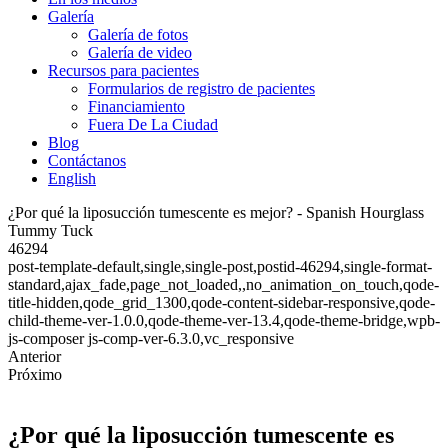
Galería
Galería de fotos
Galería de video
Recursos para pacientes
Formularios de registro de pacientes
Financiamiento
Fuera De La Ciudad
Blog
Contáctanos
English
¿Por qué la liposucción tumescente es mejor? - Spanish Hourglass
Tummy Tuck
46294
post-template-default,single,single-post,postid-46294,single-format-
standard,ajax_fade,page_not_loaded,,no_animation_on_touch,qode-
title-hidden,qode_grid_1300,qode-content-sidebar-responsive,qode-
child-theme-ver-1.0.0,qode-theme-ver-13.4,qode-theme-bridge,wpb-
js-composer js-comp-ver-6.3.0,vc_responsive
Anterior
Próximo
¿Por qué la liposucción tumescente es