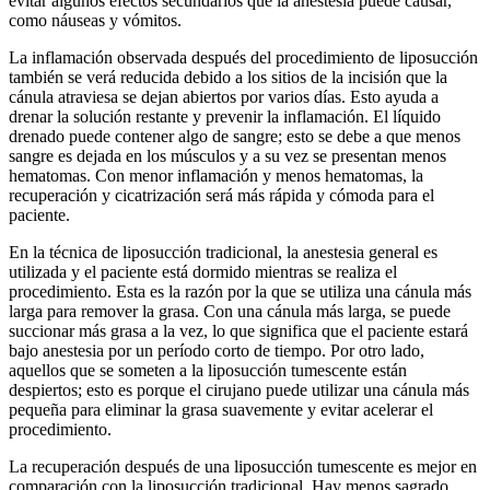
evitar algunos efectos secundarios que la anestesia puede causar,
como náuseas y vómitos.
La inflamación observada después del procedimiento de liposucción
también se verá reducida debido a los sitios de la incisión que la
cánula atraviesa se dejan abiertos por varios días. Esto ayuda a
drenar la solución restante y prevenir la inflamación. El líquido
drenado puede contener algo de sangre; esto se debe a que menos
sangre es dejada en los músculos y a su vez se presentan menos
hematomas. Con menor inflamación y menos hematomas, la
recuperación y cicatrización será más rápida y cómoda para el
paciente.
En la técnica de liposucción tradicional, la anestesia general es
utilizada y el paciente está dormido mientras se realiza el
procedimiento. Esta es la razón por la que se utiliza una cánula más
larga para remover la grasa. Con una cánula más larga, se puede
succionar más grasa a la vez, lo que significa que el paciente estará
bajo anestesia por un período corto de tiempo. Por otro lado,
aquellos que se someten a la liposucción tumescente están
despiertos; esto es porque el cirujano puede utilizar una cánula más
pequeña para eliminar la grasa suavemente y evitar acelerar el
procedimiento.
La recuperación después de una liposucción tumescente es mejor en
comparación con la liposucción tradicional. Hay menos sagrado,