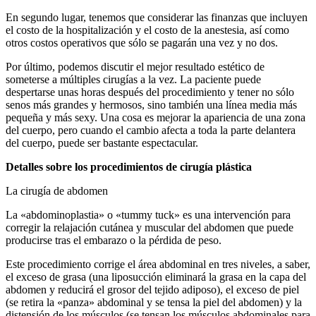
En segundo lugar, tenemos que considerar las finanzas que incluyen
el costo de la hospitalización y el costo de la anestesia, así como
otros costos operativos que sólo se pagarán una vez y no dos.
Por último, podemos discutir el mejor resultado estético de
someterse a múltiples cirugías a la vez. La paciente puede
despertarse unas horas después del procedimiento y tener no sólo
senos más grandes y hermosos, sino también una línea media más
pequeña y más sexy. Una cosa es mejorar la apariencia de una zona
del cuerpo, pero cuando el cambio afecta a toda la parte delantera
del cuerpo, puede ser bastante espectacular.
Detalles sobre los procedimientos de cirugía plástica
La cirugía de abdomen
La «abdominoplastia» o «tummy tuck» es una intervención para
corregir la relajación cutánea y muscular del abdomen que puede
producirse tras el embarazo o la pérdida de peso.
Este procedimiento corrige el área abdominal en tres niveles, a saber,
el exceso de grasa (una liposucción eliminará la grasa en la capa del
abdomen y reducirá el grosor del tejido adiposo), el exceso de piel
(se retira la «panza» abdominal y se tensa la piel del abdomen) y la
distensión de los músculos (se tensan los músculos abdominales para