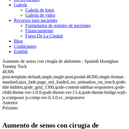
Galería
Galería de fotos
Galería de video
Recursos para pacientes
Formularios de registro de pacientes
Financiamiento
Fuera De La Ciudad
Blog
Contáctanos
English
Aumento de senos con cirugía de abdomen - Spanish Hourglass
Tummy Tuck
46306
post-template-default,single,single-post,postid-46306,single-format-
standard,ajax_fade,page_not_loaded,,no_animation_on_touch,qode-
title-hidden,qode_grid_1300,qode-content-sidebar-responsive,qode-
child-theme-ver-1.0.0,qode-theme-ver-13.4,qode-theme-bridge,wpb-
js-composer js-comp-ver-6.3.0,vc_responsive
Anterior
Próximo
Aumento de senos con cirugía de