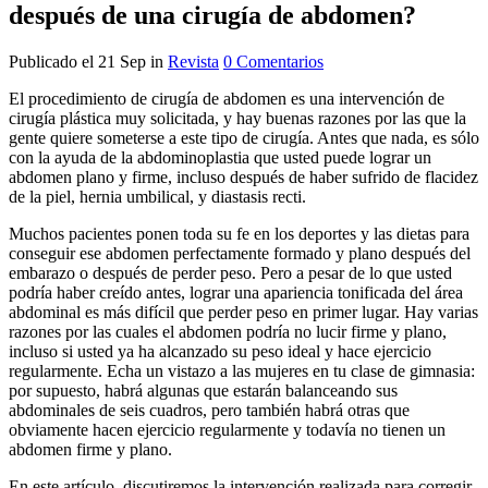
después de una cirugía de abdomen?
Publicado el 21 Sep
in
Revista
0 Comentarios
El procedimiento de cirugía de abdomen es una intervención de
cirugía plástica muy solicitada, y hay buenas razones por las que la
gente quiere someterse a este tipo de cirugía. Antes que nada, es sólo
con la ayuda de la abdominoplastia que usted puede lograr un
abdomen plano y firme, incluso después de haber sufrido de flacidez
de la piel, hernia umbilical, y diastasis recti.
Muchos pacientes ponen toda su fe en los deportes y las dietas para
conseguir ese abdomen perfectamente formado y plano después del
embarazo o después de perder peso. Pero a pesar de lo que usted
podría haber creído antes, lograr una apariencia tonificada del área
abdominal es más difícil que perder peso en primer lugar. Hay varias
razones por las cuales el abdomen podría no lucir firme y plano,
incluso si usted ya ha alcanzado su peso ideal y hace ejercicio
regularmente. Echa un vistazo a las mujeres en tu clase de gimnasia:
por supuesto, habrá algunas que estarán balanceando sus
abdominales de seis cuadros, pero también habrá otras que
obviamente hacen ejercicio regularmente y todavía no tienen un
abdomen firme y plano.
En este artículo, discutiremos la intervención realizada para corregir