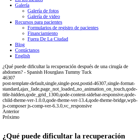
Galería
Galería de fotos
Galería de video
Recursos para pacientes
Formularios de registro de pacientes
Financiamiento
Fuera De La Ciudad
Blog
Contáctanos
English
¿Qué puede dificultar la recuperación después de una cirugía de
abdomen? - Spanish Hourglass Tummy Tuck
46307
post-template-default,single,single-post,postid-46307,single-format-
standard,ajax_fade,page_not_loaded,,no_animation_on_touch,qode-
title-hidden,qode_grid_1300,qode-content-sidebar-responsive,qode-
child-theme-ver-1.0.0,qode-theme-ver-13.4,qode-theme-bridge,wpb-
js-composer js-comp-ver-6.3.0,vc_responsive
Anterior
Próximo
¿Qué puede dificultar la recuperación