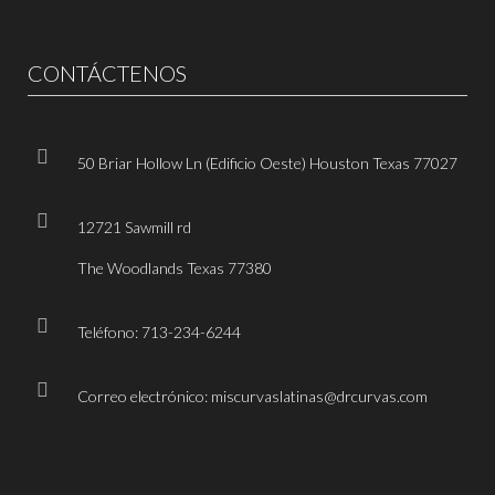
CONTÁCTENOS
50 Briar Hollow Ln (Edificio Oeste) Houston Texas 77027
12721 Sawmill rd
The Woodlands Texas 77380
Teléfono: 713-234-6244
Correo electrónico: miscurvaslatinas@drcurvas.com