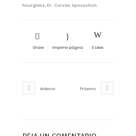
hourglass
,
Dr. Curvas
,
liposuction
Share
Imprimir página
0
Likes
Anterior
Próximo