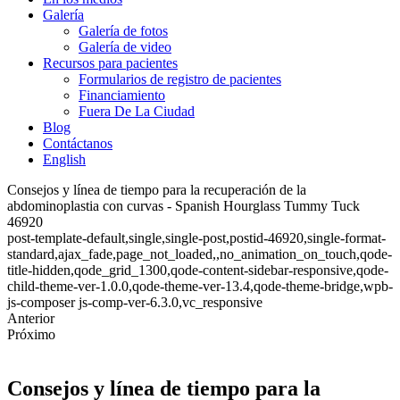
Galería
Galería de fotos
Galería de video
Recursos para pacientes
Formularios de registro de pacientes
Financiamiento
Fuera De La Ciudad
Blog
Contáctanos
English
Consejos y línea de tiempo para la recuperación de la
abdominoplastia con curvas - Spanish Hourglass Tummy Tuck
46920
post-template-default,single,single-post,postid-46920,single-format-
standard,ajax_fade,page_not_loaded,,no_animation_on_touch,qode-
title-hidden,qode_grid_1300,qode-content-sidebar-responsive,qode-
child-theme-ver-1.0.0,qode-theme-ver-13.4,qode-theme-bridge,wpb-
js-composer js-comp-ver-6.3.0,vc_responsive
Anterior
Próximo
Consejos y línea de tiempo para la