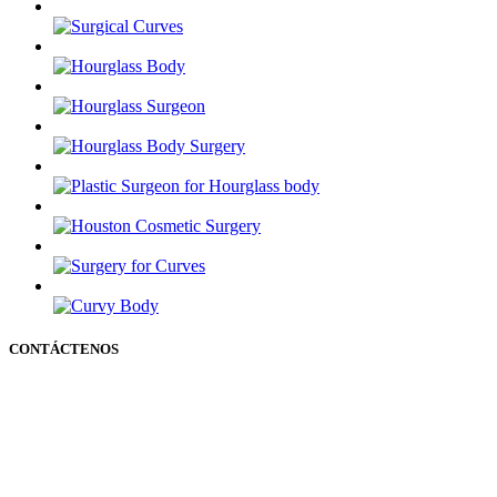
CONTÁCTENOS
50 Briar Hollow Ln (Edificio Oeste) Houston Texas 77027
12721 Sawmill rd
The Woodlands Texas 77380
Teléfono: 713-234-6244