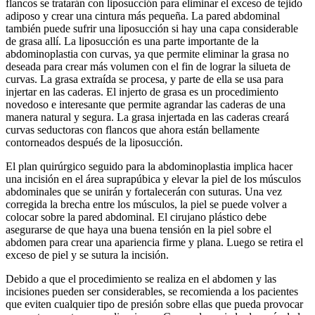
flancos se tratarán con liposucción para eliminar el exceso de tejido
adiposo y crear una cintura más pequeña. La pared abdominal
también puede sufrir una liposucción si hay una capa considerable
de grasa allí. La liposucción es una parte importante de la
abdominoplastia con curvas, ya que permite eliminar la grasa no
deseada para crear más volumen con el fin de lograr la silueta de
curvas. La grasa extraída se procesa, y parte de ella se usa para
injertar en las caderas. El injerto de grasa es un procedimiento
novedoso e interesante que permite agrandar las caderas de una
manera natural y segura. La grasa injertada en las caderas creará
curvas seductoras con flancos que ahora están bellamente
contorneados después de la liposucción.
El plan quirúrgico seguido para la abdominoplastia implica hacer
una incisión en el área suprapúbica y elevar la piel de los músculos
abdominales que se unirán y fortalecerán con suturas. Una vez
corregida la brecha entre los músculos, la piel se puede volver a
colocar sobre la pared abdominal. El cirujano plástico debe
asegurarse de que haya una buena tensión en la piel sobre el
abdomen para crear una apariencia firme y plana. Luego se retira el
exceso de piel y se sutura la incisión.
Debido a que el procedimiento se realiza en el abdomen y las
incisiones pueden ser considerables, se recomienda a los pacientes
que eviten cualquier tipo de presión sobre ellas que pueda provocar