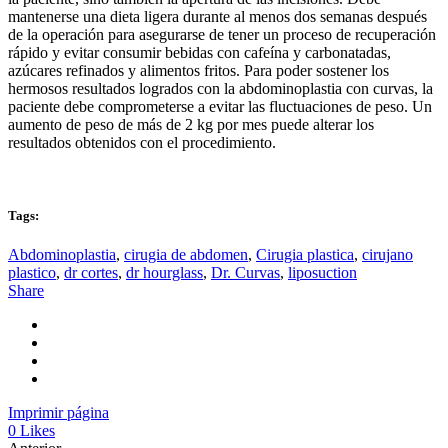
mantenerse una dieta ligera durante al menos dos semanas después
de la operación para asegurarse de tener un proceso de recuperación
rápido y evitar consumir bebidas con cafeína y carbonatadas,
azúcares refinados y alimentos fritos. Para poder sostener los
hermosos resultados logrados con la abdominoplastia con curvas, la
paciente debe comprometerse a evitar las fluctuaciones de peso. Un
aumento de peso de más de 2 kg por mes puede alterar los
resultados obtenidos con el procedimiento.
Tags:
Abdominoplastia
,
cirugia de abdomen
,
Cirugia plastica
,
cirujano
plastico
,
dr cortes
,
dr hourglass
,
Dr. Curvas
,
liposuction
Share
Imprimir página
0
Likes