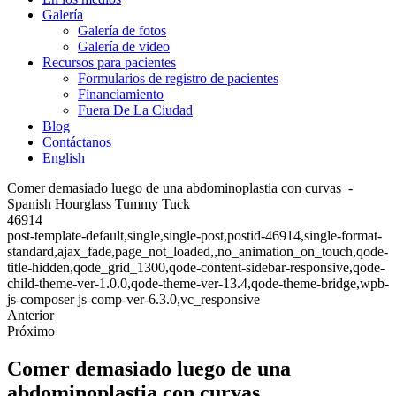
Galería
Galería de fotos
Galería de video
Recursos para pacientes
Formularios de registro de pacientes
Financiamiento
Fuera De La Ciudad
Blog
Contáctanos
English
Comer demasiado luego de una abdominoplastia con curvas -
Spanish Hourglass Tummy Tuck
46914
post-template-default,single,single-post,postid-46914,single-format-
standard,ajax_fade,page_not_loaded,,no_animation_on_touch,qode-
title-hidden,qode_grid_1300,qode-content-sidebar-responsive,qode-
child-theme-ver-1.0.0,qode-theme-ver-13.4,qode-theme-bridge,wpb-
js-composer js-comp-ver-6.3.0,vc_responsive
Anterior
Próximo
Comer demasiado luego de una
abdominoplastia con curvas